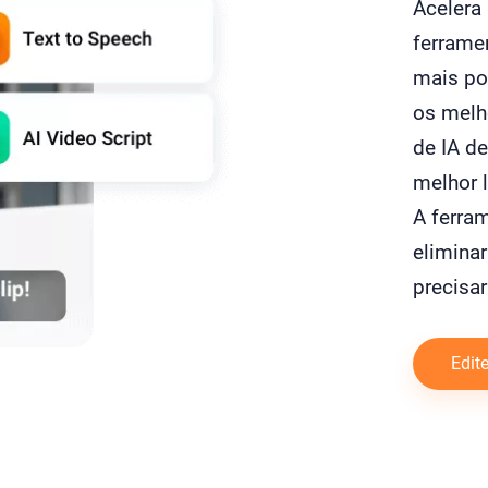
Acelera
ferramen
mais pop
os melh
de IA de
melhor 
A ferra
elimina
precisar
Edit