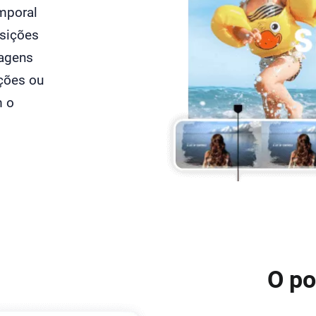
emporal
nsições
lagens
ações ou
m o
O po