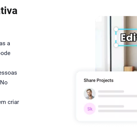
tiva
as a
pode
pessoas
 No
m criar