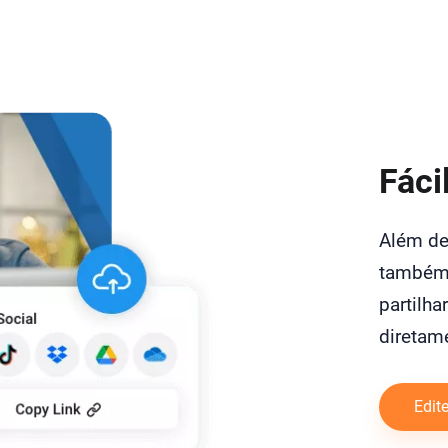
Fáci
Além de 
também 
partilha
diretam
Edit