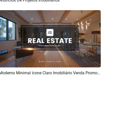
Anúncios De Projetos Imobiliários
Pré-visualizar
Criar IA
Moderno Minimal ícone Claro Imobiliário Venda Promoção
Pré-visualizar
Criar IA