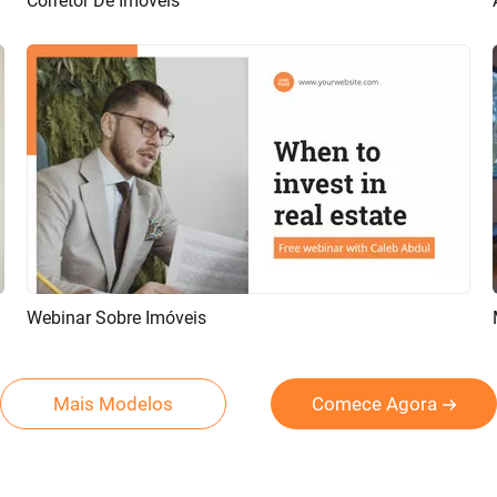
Corretor De Imóveis
Pré-visualizar
Criar IA
Webinar Sobre Imóveis
Pré-visualizar
Criar IA
Mais Modelos
Comece Agora