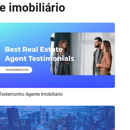
 imobiliário
Testemunho Agente Imobiliário
Pré-visualizar
Criar IA