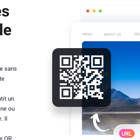
es
de
me sans
te
tit un
gne ou
 Il
de QR