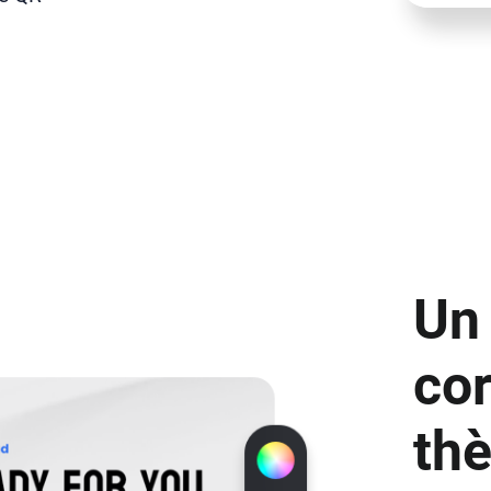
Un
co
th