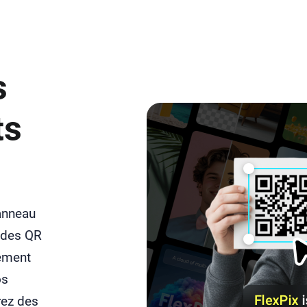
s
ts
panneau
codes QR
tement
os
rez des