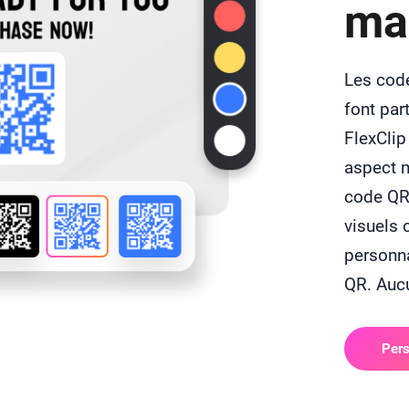
ma
Les code
font par
FlexClip
aspect m
code QR 
visuels 
personna
QR. Aucu
Pers