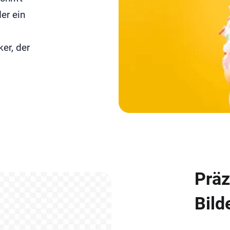
er ein
er, der
Präz
Bild