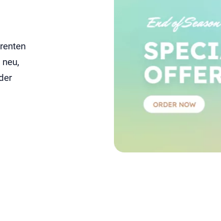
renten
 neu,
der