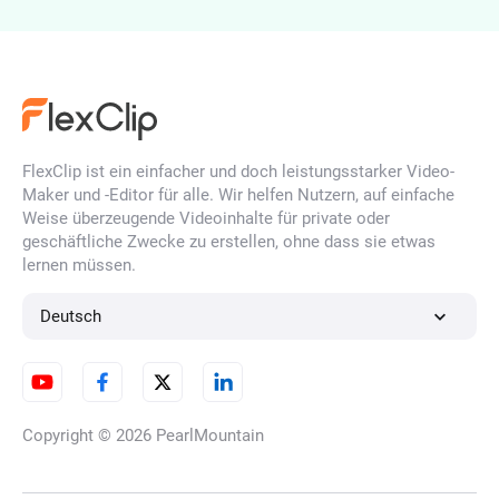
Fotohintergrundfarbe ändern
FlexClip ist ein einfacher und doch leistungsstarker Video-
Weißen Hintergrund zu einem
Maker und -Editor für alle. Wir helfen Nutzern, auf einfache
Foto hinzufügen
Weise überzeugende Videoinhalte für private oder
geschäftliche Zwecke zu erstellen, ohne dass sie etwas
lernen müssen.
PNG-Maker
Deutsch
Unterschrift-
Copyright © 2026
PearlMountain
Hintergrundentferner