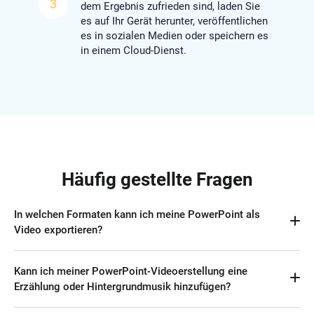
3
dem Ergebnis zufrieden sind, laden Sie
es auf Ihr Gerät herunter, veröffentlichen
es in sozialen Medien oder speichern es
in einem Cloud-Dienst.
Häufig gestellte Fragen
In welchen Formaten kann ich meine PowerPoint als
Video exportieren?
Gängige PowerPoint-Videoformate sind MP4, AVI, WMV und 
Kann ich meiner PowerPoint-Videoerstellung eine
MOV. FlexClip unterstützt jedoch nur den Export von 
Erzählung oder Hintergrundmusik hinzufügen?
PowerPoint-Videos im MP4-Format.