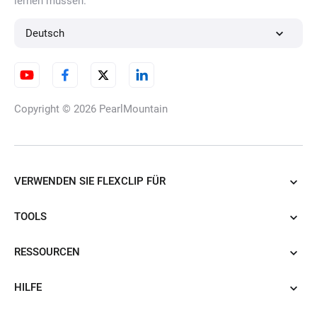
lernen müssen.
3D-Fotoanimationsersteller
Deutsch
KI-Kleiderwechsler
Copyright © 2026
PearlMountain
Produkt-URL zu
VERWENDEN SIE FLEXCLIP FÜR
Videoanzeigen
TOOLS
RESSOURCEN
KI-PDF zu Video
HILFE