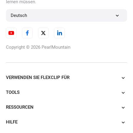
lernen müssen.
KI-Kleiderwechsler
Deutsch
Produkt-URL zu
Videoanzeigen
Copyright © 2026
PearlMountain
KI-PDF zu Video
VERWENDEN SIE FLEXCLIP FÜR
TOOLS
PowerPoint in Video
RESSOURCEN
umwandeln
HILFE