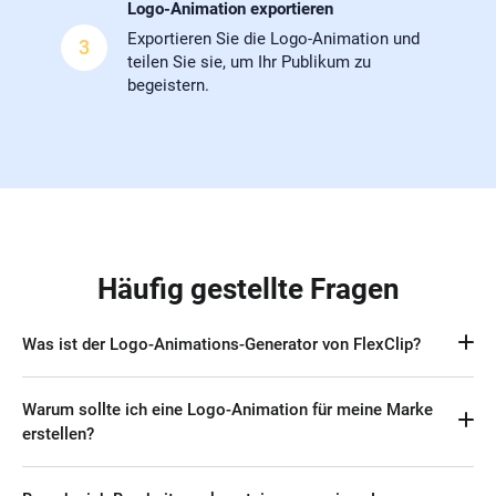
Logo-Animation exportieren
Exportieren Sie die Logo-Animation und
3
teilen Sie sie, um Ihr Publikum zu
begeistern.
Häufig gestellte Fragen
Was ist der Logo-Animations-Generator von FlexClip?
Der Logo-Animations-Generator von FlexClip ist ein Online-
Warum sollte ich eine Logo-Animation für meine Marke
KI-Tool, das eine Vielzahl animierter Logo-Vorlagen bietet, 
erstellen?
mit denen Sie ein statisches Logo schnell in eine 
professionell wirkende Logo-Animation verwandeln können.
Animierte Logos ziehen mehr Aufmerksamkeit auf sich als 