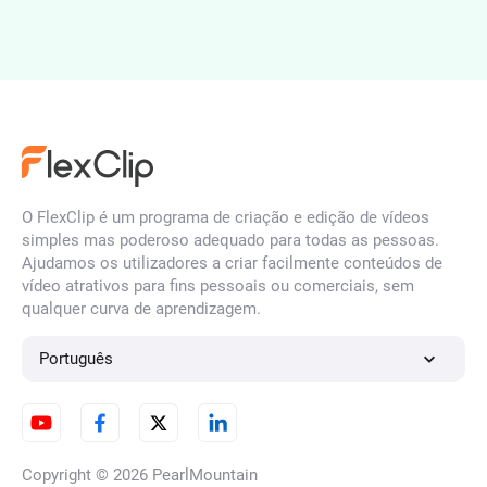
Editor de SRT
Gerador de Imagem para
Imagem IA
O FlexClip é um programa de criação e edição de vídeos
simples mas poderoso adequado para todas as pessoas.
Criador de animação de
Ajudamos os utilizadores a criar facilmente conteúdos de
logótipos com IA
vídeo atrativos para fins pessoais ou comerciais, sem
qualquer curva de aprendizagem.
Português
Criador de animações de fotos
3D
Copyright © 2026
PearlMountain