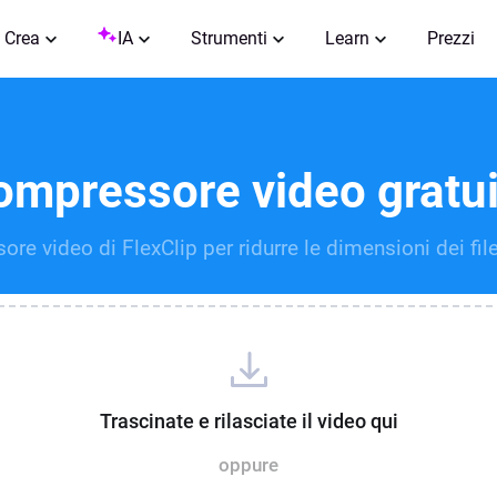
Crea
IA
Strumenti
Learn
Prezzi
ompressore video gratui
sore video di FlexClip per ridurre le dimensioni dei fil
Trascinate e rilasciate il video qui
oppure