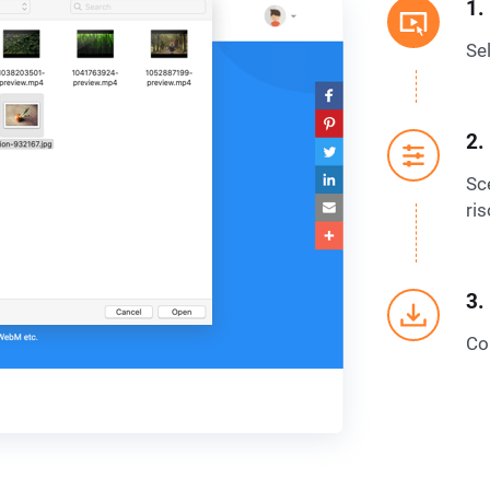
1.
Se
2.
Sce
ris
3.
Co