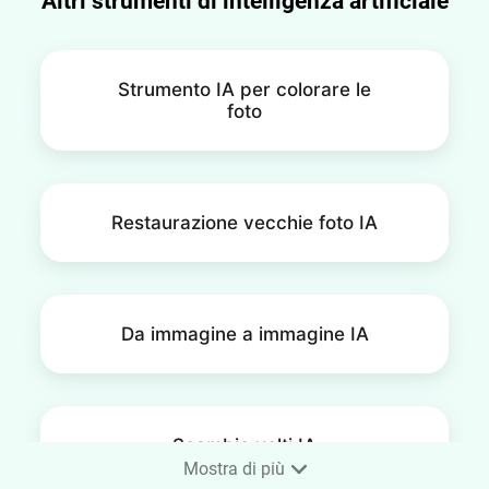
Altri strumenti di intelligenza artificiale
regolazione della luminosità, del contrasto, ecc.
Strumento IA per colorare le
foto
Restaurazione vecchie foto IA
Da immagine a immagine IA
Scambio volti IA
Mostra di più