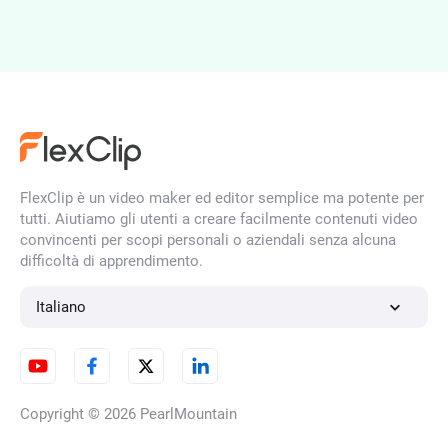
Espandi immagine AI
Miglioratore di foto IA
FlexClip è un video maker ed editor semplice ma potente per
tutti. Aiutiamo gli utenti a creare facilmente contenuti video
convincenti per scopi personali o aziendali senza alcuna
difficoltà di apprendimento.
Rimozione filigrana AI
Italiano
Editor Foto AI
Copyright © 2026
PearlMountain