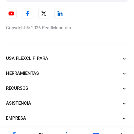
Creador de animaciones 3D
para fotos
Copyright © 2026
PearlMountain
Cambiador de ropa con IA
USA FLEXCLIP PARA
HERRAMIENTAS
URL del producto a anuncios
de vídeo
RECURSOS
ASISTENCIA
PDF a vídeo con IA
EMPRESA