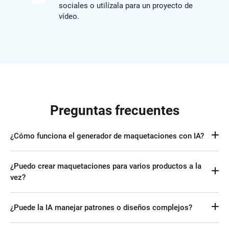
sociales o utilízala para un proyecto de
vídeo.
Preguntas frecuentes
¿Cómo funciona el generador de maquetaciones con IA?
Un generador de maquetas con IA es una herramienta que 
¿Puedo crear maquetaciones para varios productos a la
utiliza inteligencia artificial para fusionar automáticamente 
vez?
un patrón con cualquier elemento, como camisetas, 
embalajes, sitios web, comercio electrónico e incluso 
Actualmente, no. En FlexClip solo se puede generar una 
dispositivos móviles. Todo el proceso se realiza sin 
¿Puede la IA manejar patrones o diseños complejos?
maquetación cada vez. Sin embargo, puede trabajar en la 
intervención manual.
ventana emergente y pedirle a FlexClip que genere un collage 
Sí, FlexClip puede aplicar con precisión un patrón o diseño 