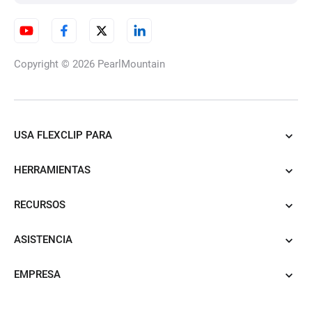
Video de introducción para la iglesia
Copyright © 2026
PearlMountain
video de intro de cocina
USA FLEXCLIP PARA
video de introducción para DJ
HERRAMIENTAS
video de introducción a la educación
RECURSOS
vídeo de presentación de alimentos
ASISTENCIA
vídeo intro de fútbol
EMPRESA