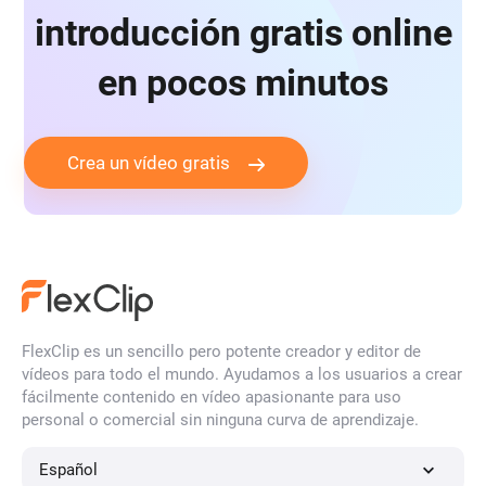
introducción gratis online
vídeo de intro de anime
en pocos minutos
video de intro de banda
intro del béisbol
Crea un vídeo gratis
video intro de baloncesto
video de cuenta regresiva para cumpleaños
intro de marca
FlexClip es un sencillo pero potente creador y editor de
vídeos para todo el mundo. Ayudamos a los usuarios a crear
fácilmente contenido en vídeo apasionante para uso
Intro de noticias de última hora
personal o comercial sin ninguna curva de aprendizaje.
Español
video de intro empresarial
intro navideña