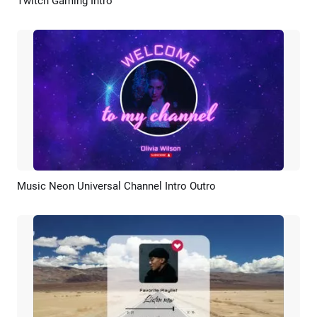
Twitch Gaming Intro
Anteprima
Personalizzare
Music Neon Universal Channel Intro Outro
Anteprima
Ricrea AI