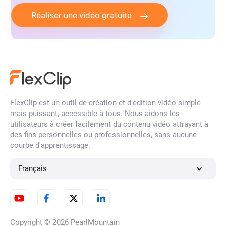
Réaliser une vidéo gratuite
vidéo de montage
vidéo de fête
vidéo de collage de photos
vidéo de prank
vidéo sur les pubs
vidéo de puzzle
FlexClip est un outil de création et d'édition vidéo simple
mais puissant, accessible à tous. Nous aidons les
utilisateurs à créer facilement du contenu vidéo attrayant à
vidéo de quiz
vidéo de spectacle
des fins personnelles ou professionnelles, sans aucune
courbe d'apprentissage.
vidéo de bande démo
vidéo d'accroche
Français
vidéo titre
vidéo de séquence de titres
Copyright © 2026
PearlMountain