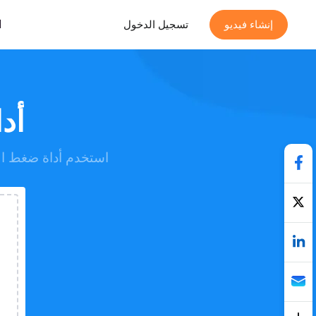
ا
إنشاء فيديو
تسجيل الدخول
أد
استخدم أداة ضغط الفيديوهات السريعة من xClip