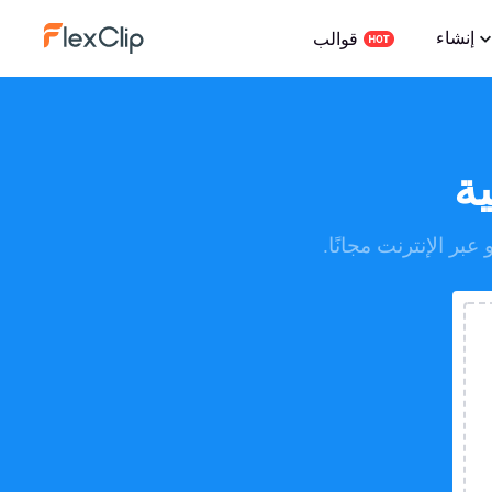
إنشاء
قوالب
ة