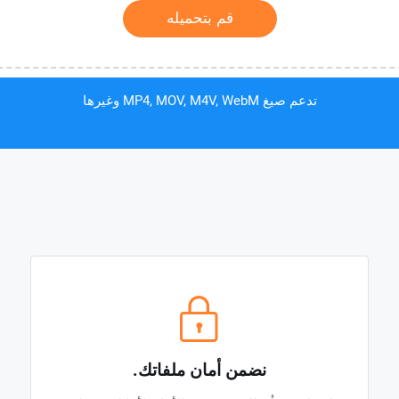
قم بتحميله
تدعم صيغ MP4, MOV, M4V, WebM وغيرها
نضمن أمان ملفاتك.