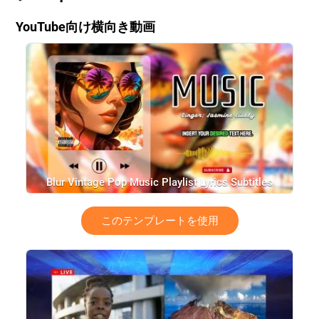
YouTube向け横向き動画
Blur Vintage Pop Music Playlist Lyrics Subtitles
Youtube Channel Intro Outro
このテンプレートを使用