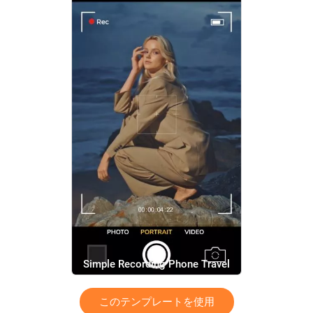
Simple Recording Phone Travel
Vlog Fashion Tiktok Instagram
このテンプレートを使用
Story Reels