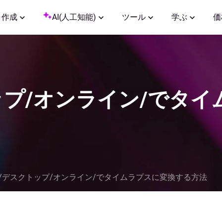
作成
AI(人工知能)
ツール
学ぶ
価
クトップ/オンライン/でタ
one/デスクトップ/オンライン/でタイムラプスに変換する方法