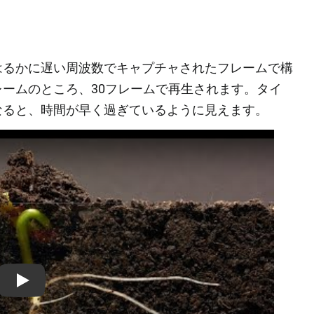
はるかに遅い周波数でキャプチャされたフレームで構
ームのところ、30フレームで再生されます。タイ
なると、時間が早く過ぎているように見えます。
Play: Keynote (Google I/O '18)