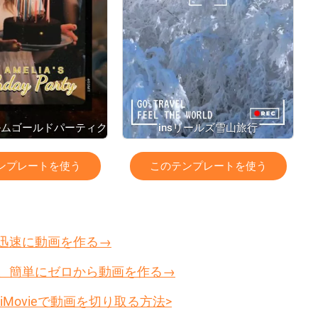
ルムゴールドパーティク
insリールズ雪山旅行
ル誕生日招待
ンプレートを使う
このテンプレートを使う
より迅速に動画を作る→
って、簡単にゼロから動画を作る→
上のiMovieで動画を切り取る方法>