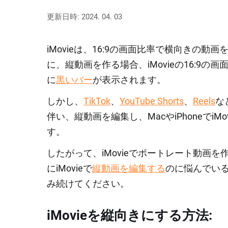
更新日時: 2024. 04. 03
iMovieは、16:9の画面比率で横向きの
に、縦動画を作る場合、iMovieの16:9
に
黒いバー
が表示されます。
しかし、
TikTok
、
YouTube Shorts
、
Reels
な
伴い、縦動画を編集し、MacやiPhoneでi
す。
したがって、iMovieでポートレート動画を作成
にiMovieで
縦動画を編集する
のに悩んでい
み続けてください。
iMovieを縦向きにする方法: