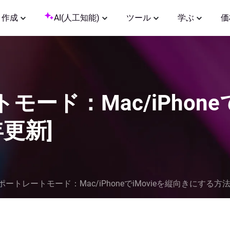
作成
AI(人工知能)
ツール
学ぶ
価
トモード：Mac/iPhone
年更新]
ieポートレートモード：Mac/iPhoneでiMovieを縦向きにする方法[