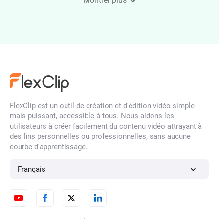
Montrer plus
Upscaler d'image par IA
Filtre de visage par IA
FlexClip est un outil de création et d'édition vidéo simple
mais puissant, accessible à tous. Nous aidons les
utilisateurs à créer facilement du contenu vidéo attrayant à
des fins personnelles ou professionnelles, sans aucune
Déflouter une image
courbe d'apprentissage.
Français
Convertisseur d'images HD