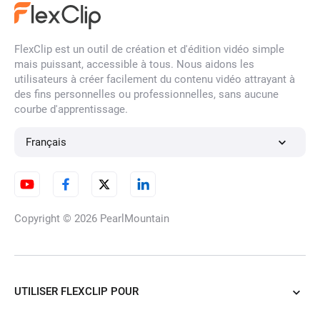
Filtre de visage par IA
FlexClip est un outil de création et d'édition vidéo simple
mais puissant, accessible à tous. Nous aidons les
utilisateurs à créer facilement du contenu vidéo attrayant à
des fins personnelles ou professionnelles, sans aucune
Déflouter une image
courbe d'apprentissage.
Français
Convertisseur d'images HD
Copyright © 2026
PearlMountain
Suppresseur de Filigranes par
IA
UTILISER FLEXCLIP POUR