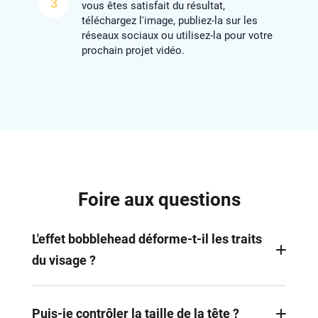
3
vous êtes satisfait du résultat,
téléchargez l'image, publiez-la sur les
réseaux sociaux ou utilisez-la pour votre
prochain projet vidéo.
Foire aux questions
L'effet bobblehead déforme-t-il les traits
du visage ?
FlexClip agrandit la tête et préserve généralement
les traits du visage. Une certaine stylisation
Puis-je contrôler la taille de la tête ?