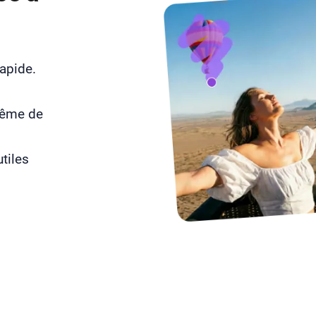
rapide.
même de
tiles