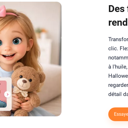
Des 
rend
Transfo
clic. Fl
notamme
à l'huil
Hallowee
regarder
détail d
Essaye