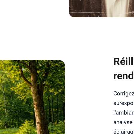
Réil
rend
Corrigez
surexpos
l'ambian
analyse 
éclairag