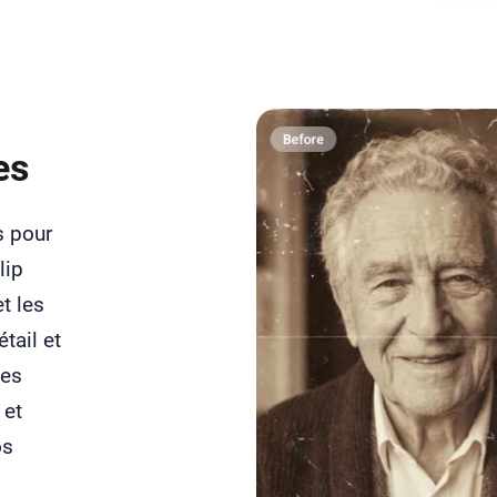
es
s pour
lip
t les
tail et
ges
 et
os