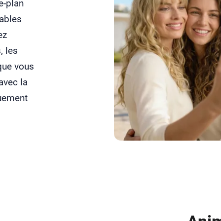
e-plan
tables
ez
, les
 que vous
avec la
quement