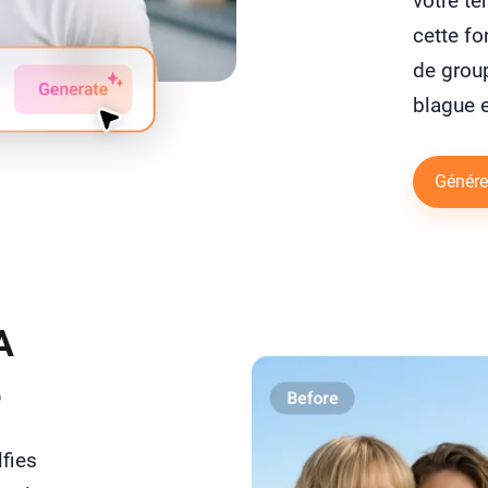
votre te
cette fo
de group
blague e
Générez
A
é
lfies