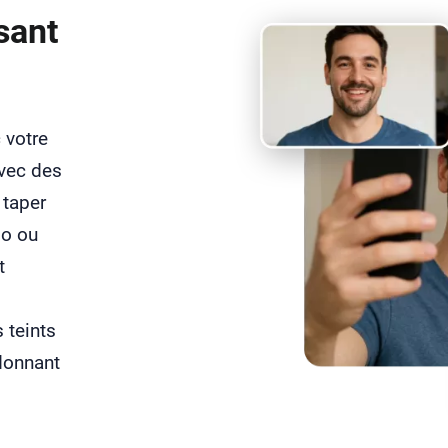
sant
 votre
avec des
 taper
do ou
t
 teints
 donnant