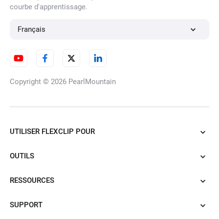
courbe d'apprentissage.
Français
Convertisseur d'images HD
Copyright © 2026
PearlMountain
Suppresseur de Filigranes par
IA
UTILISER FLEXCLIP POUR
OUTILS
Améliorateur de Photos par IA
RESSOURCES
SUPPORT
Morphing de visage