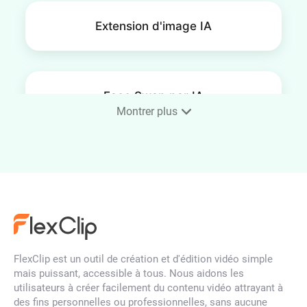
Extension d'image IA
Face Swap par IA
Montrer plus
Upscaler d'image par IA
Filtre de visage par IA
FlexClip est un outil de création et d'édition vidéo simple
mais puissant, accessible à tous. Nous aidons les
utilisateurs à créer facilement du contenu vidéo attrayant à
des fins personnelles ou professionnelles, sans aucune
Déflouter une image