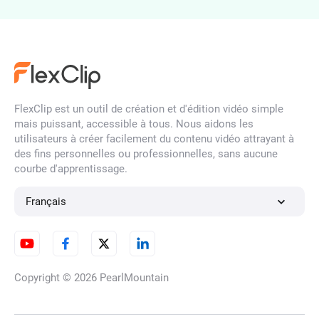
Upscaler d'image par IA
Filtre de visage par IA
FlexClip est un outil de création et d'édition vidéo simple
mais puissant, accessible à tous. Nous aidons les
utilisateurs à créer facilement du contenu vidéo attrayant à
des fins personnelles ou professionnelles, sans aucune
Déflouter une image
courbe d'apprentissage.
Français
Convertisseur d'images HD
Copyright © 2026
PearlMountain
Suppresseur de Filigranes par
IA