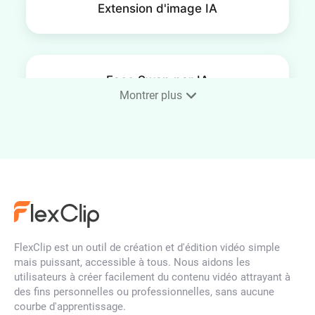
Extension d'image IA
Face Swap par IA
Montrer plus
Upscaler d'image par IA
Filtre de visage par IA
FlexClip est un outil de création et d'édition vidéo simple
mais puissant, accessible à tous. Nous aidons les
utilisateurs à créer facilement du contenu vidéo attrayant à
des fins personnelles ou professionnelles, sans aucune
Déflouter une image
courbe d'apprentissage.