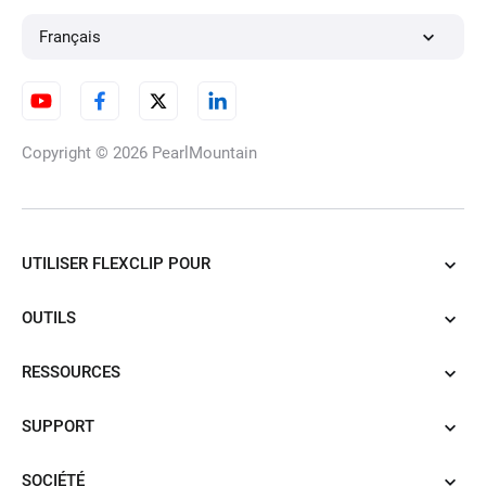
Français
Convertisseur d'images HD
Copyright © 2026
PearlMountain
Suppresseur de Filigranes par
IA
UTILISER FLEXCLIP POUR
OUTILS
Améliorateur de Photos par IA
RESSOURCES
SUPPORT
Morphing de visage
SOCIÉTÉ