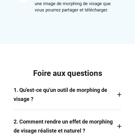
une image de morphing de visage que
vous pourrez partager et télécharger.
Foire aux questions
1. Qu'est-ce qu'un outil de morphing de
visage ?
Le morphing de visage est un outil qui mélange de
manière transparente les caractéristiques de deux
2. Comment rendre un effet de morphing
visages, créant ainsi un effet de morphing de
de visage réaliste et naturel ?