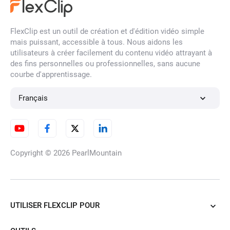
Filtre de visage par IA
FlexClip est un outil de création et d'édition vidéo simple
mais puissant, accessible à tous. Nous aidons les
utilisateurs à créer facilement du contenu vidéo attrayant à
des fins personnelles ou professionnelles, sans aucune
Déflouter une image
courbe d'apprentissage.
Français
Convertisseur d'images HD
Copyright © 2026
PearlMountain
Suppresseur de Filigranes par
IA
UTILISER FLEXCLIP POUR