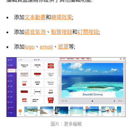
添加
文本動畫
和
轉場效果
;
添加
語音氣泡
、
點贊按鈕
和
訂閱按鈕
;
添加
logo
、
emoji
、
遮罩
等;
圖片：更多編輯