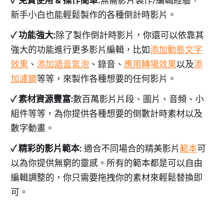
✓ 免費使用 & 操作簡單:
無需影片製作/編輯經驗，
新手小白也能輕鬆製作的各種倒計時影片。
✓ 功能強大:
除了製作倒計時影片，你還可以依靠其
強大的功能進行更多影片編輯，比如
添加動態文字
效果
、
添加語音氣泡
、錄音、
應用轉場效果
以及
添
加濾鏡
等等，來製作各種想要的任何影片。
✓ 素材資源豐富:
數百萬影片片段、圖片、音頻、小
組件等等，為你提供各種想要的倒數計時素材以及
數字動畫。
✓ 精彩的影片範本:
適合不同場合的精美影片
範本
可
以為你提供無窮的靈感。所有的範本都是可以自由
編輯調整的，你只需要拖拽你的素材來輕鬆替換即
可。