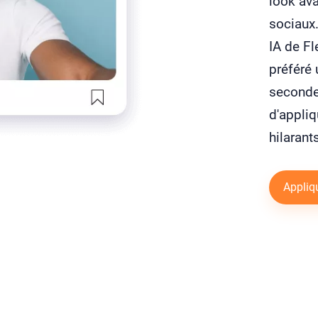
look ava
sociaux.
IA de Fl
préféré 
secondes
d'appliq
hilarant
Appliqu