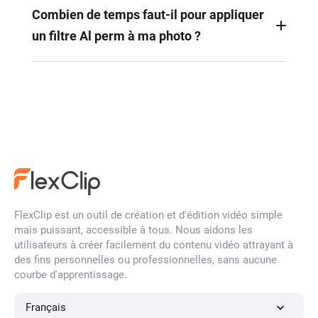
qui utilise l'intelligence artificielle pour simuler des
Combien de temps faut-il pour appliquer
permanentes sur la photo d'une personne. En
un filtre Al perm à ma photo ?
uploadant une image, vous pouvez
instantanément appliquer différentes permanentes
Tout se fait en quelques secondes. Il vous suffit de
pour voir à quoi vous ressembleriez avec différents
charger votre photo, de sélectionner votre style et
styles de cheveux bouclés.
de visualiser le résultat en un clin d'œil, le tout
depuis votre navigateur.
FlexClip est un outil de création et d'édition vidéo simple
mais puissant, accessible à tous. Nous aidons les
utilisateurs à créer facilement du contenu vidéo attrayant à
des fins personnelles ou professionnelles, sans aucune
courbe d'apprentissage.
Français