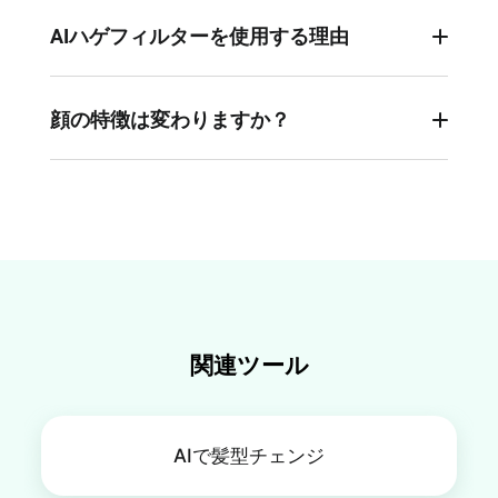
AIハゲフィルターを使用する理由
AIハゲフィルターを使用すると、創造性が刺激さ
れ、新しいスタイルの洞察が得られます。
顔の特徴は変わりますか？
FlexClipでは、革新的なAIテクノロジーを用いて、
いいえ、FlexClipのAIハゲフィルターを画像に適用
リアルな変身を実現し、パーソナルスタイリング
しても、頭が剃られるだけで、顔の特徴は変わり
を探求できます。
ません。
関連ツール
AIで髪型チェンジ