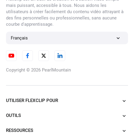
mais puissant, accessible à tous. Nous aidons les
utilisateurs à créer facilement du contenu vidéo attrayant à
Changeur de Couleur de
des fins personnelles ou professionnelles, sans aucune
Cheveux pas IA
courbe d'apprentissage.
Français
Filtre Frange
Copyright © 2026
PearlMountain
Filtre Cheveux Courts
UTILISER FLEXCLIP POUR
Filtre pour cheveux raides
OUTILS
RESSOURCES