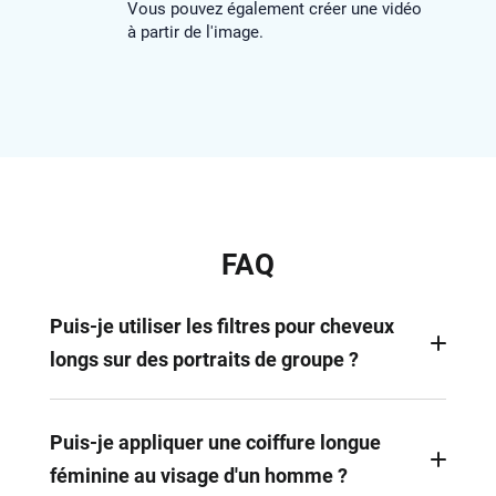
Vous pouvez également créer une vidéo
à partir de l'image.
FAQ
Puis-je utiliser les filtres pour cheveux
longs sur des portraits de groupe ?
Non, le filtre pour cheveux longs de FlexClip est
optimisé pour les selfies individuels. Pour les
Puis-je appliquer une coiffure longue
photos de groupe, les résultats peuvent être moins
féminine au visage d'un homme ?