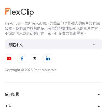
4K影片編輯
FlexClip是一款所有人都適用的簡單但功能強大的影片製作編
YouTube縮圖製作器
輯器。我們致力於幫助使用者輕鬆地做出吸引人的影片內容，
不論是個人或是商業用途，都不用花費力氣來學習。
繁體中文
影片幀率轉換器
Copyright © 2026
PearlMountain
延時視頻
使用場景
影片清晰化
工具