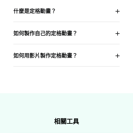
什麼是定格動畫？
定格動畫是一種動畫技術，指逐幀捕捉物體軌跡並
按順序排列照片進行播放以產生運動的幻覺。
如何製作自己的定格動畫？
首先規劃您的定格影片內容。拍攝主體的照片，然
後輕微移動拍攝對象再次拍照，反復持續這一流
如何用影片製作定格動畫？
程。將照片上傳到編輯器並按正確的順序排列照片
與拍攝許多靜態照片來製作定格動畫相比，拍攝影
設置時長即可。或者您可以從長影片製作定格影
片肯定要容易得多。只需將您的影片上傳到
片。上傳影片，將其分割成多個部分，選中所有片
FlexClip影片編輯器，將影片分成許多短片段，選
段並一鍵更改每個片段的時長和速度。此外，您還
擇所有片段並調整時長，然後就可以得到一個很棒
可以使用凍結畫面功能將影片片段轉換為靜止圖像
的定格影片。超級簡單，對吧？快來試試吧。
並重新排序。
相關工具