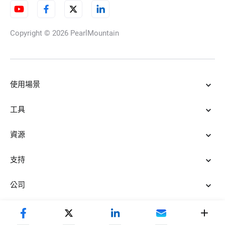
Copyright © 2026
PearlMountain
延時視頻
使用場景
分割螢幕影片
工具
資源
Chromebook影片編輯器
支持
公司
上載影片實現影片的雲端儲存託
管與分享