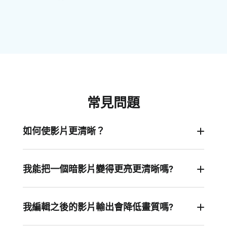
常見問題
如何使影片更清晰？
你可以使用FlexClip讓影片看起來更清晰，只需調
整其設置-畫面亮度，飽和度和對比度等等，直到你
我能把一個暗影片變得更亮更清晰嗎?
達到一個更清晰的品質。
當然可以!要使暗影片更亮、更清晰，將其上傳到
FlexClip，然後拖到時間線上，然後轉到螢幕右上
我編輯之後的影片輸出會降低畫質嗎?
方的“調整”選項，在這裏你可以調整亮度、對比度