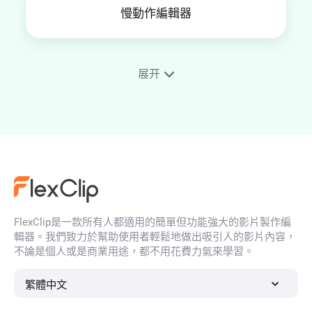
慢動作編輯器
展开
影片加相框
4K影片編輯
FlexClip是一款所有人都適用的簡單但功能強大的影片製作編
YouTube縮圖製作器
輯器。我們致力於幫助使用者輕鬆地做出吸引人的影片內容，
不論是個人或是商業用途，都不用花費力氣來學習。
繁體中文
影片幀率轉換器