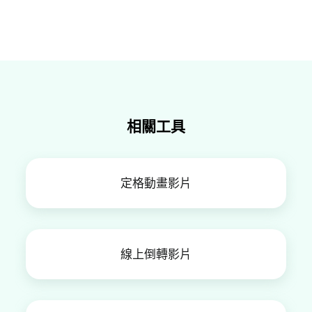
當然不會!FlexClip允許你通過調節各種來設置增高
和其他設置，來你的暗影片看起來更好。
畫面清晰度，並為你提供高達4k的影片輸出選項，
讓你可以以最高分辨率來輸出你的最終影片，不會
降低原影片畫質。
相關工具
定格動畫影片
線上倒轉影片