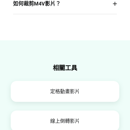
望將M4V轉換為MP4，以便更好地適應各種設備和
如何裁剪M4V影片？
平臺。為此，您可以使用FlexClip，一款支持幾乎
使用像FlexClip這樣的M4V影片編輯器，您可以輕
所有影片格式的線上影片編輯器。只需上傳您的
鬆地對M4V檔進行剪輯、修剪、分割或調整速度，
M4V檔，FlexClip即可快速將其轉換為MP4，且完
根據需要縮短或優化影片內容。
全保留原始畫質。此外，它還提供了豐富的編輯工
具，讓您輕鬆個性化您的影片內容。
相關工具
定格動畫影片
線上倒轉影片