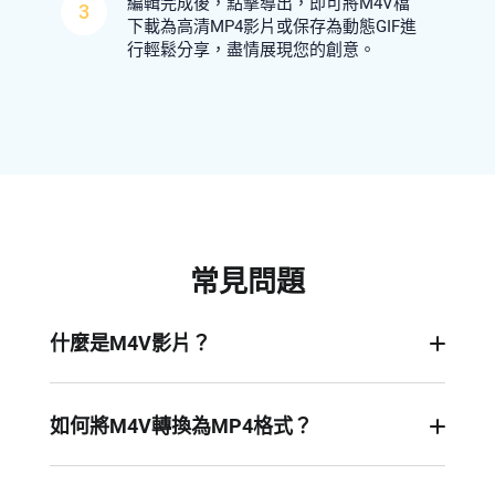
編輯完成後，點擊導出，即可將M4V檔
3
下載為高清MP4影片或保存為動態GIF進
行輕鬆分享，盡情展現您的創意。
常見問題
什麼是M4V影片？
M4V是一種廣泛使用的影片格式，由蘋果公司開
發，用於保護在iTunes上購買的電影、影片和電視
如何將M4V轉換為MP4格式？
劇集。它採用DRM（數字版權管理）複製保護技
雖然M4V和MP4格式有很多相似之處，但您可能希
術，防止內容在未授權或不安全的平臺上被訪問。