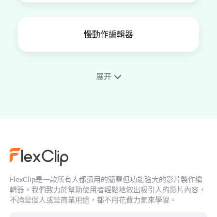
慢動作編輯器
展开
影片加相框
4K影片編輯
FlexClip是一款所有人都適用的簡單但功能強大的影片製作編
YouTube縮圖製作器
輯器。我們致力於幫助使用者輕鬆地做出吸引人的影片內容，
不論是個人或是商業用途，都不用花費力氣來學習。