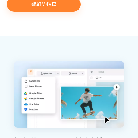
編輯M4V檔