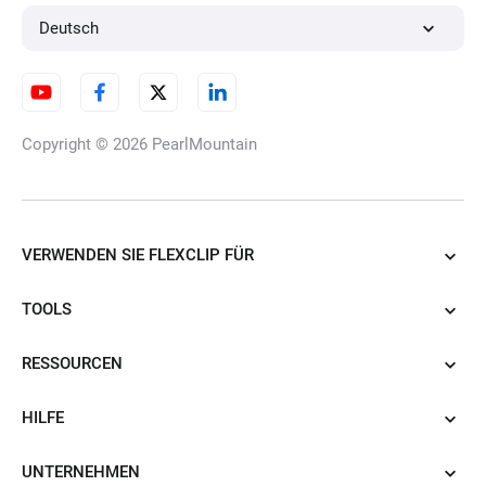
4K Videoeditor
Deutsch
Video Frame Rate Converter
Copyright © 2026
PearlMountain
Video-Clearer
VERWENDEN SIE FLEXCLIP FÜR
TOOLS
Splitscreen
RESSOURCEN
HILFE
Chromebook Videoeditor
UNTERNEHMEN