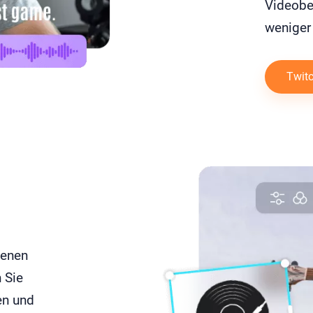
Videobe
weniger
Twitc
denen
 Sie
en und