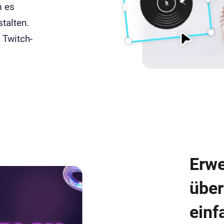
m es
talten.
 Twitch-
Erwe
über
einf