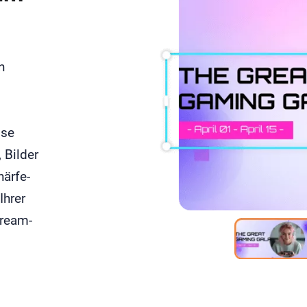
n
ise
 Bilder
ärfe-
Ihrer
tream-