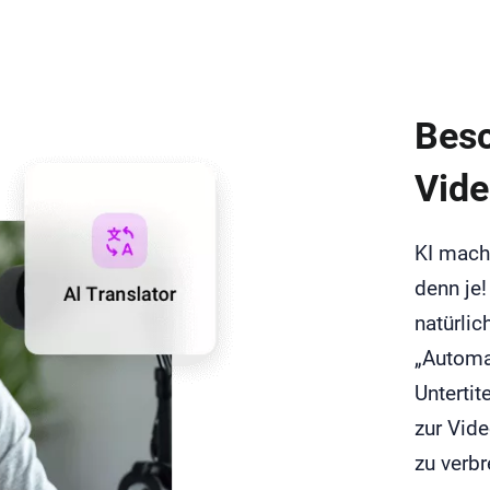
Besc
Vide
KI macht
denn je!
natürlic
„Automat
Untertit
zur Vide
zu verbr