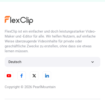
YouTube Thumbnail Maker
FlexClip ist ein einfacher und doch leistungsstarker Video-
Zeitraffer Video
Maker und -Editor für alle. Wir helfen Nutzern, auf einfache
Weise überzeugende Videoinhalte für private oder
geschäftliche Zwecke zu erstellen, ohne dass sie etwas
lernen müssen.
4K Videoeditor
Deutsch
Video Frame Rate Converter
Copyright © 2026
PearlMountain
Video-Clearer