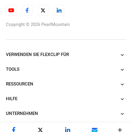
Video Frame Rate Converter
Copyright © 2026
PearlMountain
Video-Clearer
VERWENDEN SIE FLEXCLIP FÜR
TOOLS
Splitscreen
RESSOURCEN
HILFE
Chromebook Videoeditor
UNTERNEHMEN