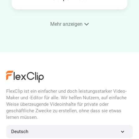
Mehr anzeigen
Video einrahmen
YouTube Thumbnail Maker
FlexClip ist ein einfacher und doch leistungsstarker Video-
Zeitraffer Video
Maker und -Editor für alle. Wir helfen Nutzern, auf einfache
Weise überzeugende Videoinhalte für private oder
geschäftliche Zwecke zu erstellen, ohne dass sie etwas
lernen müssen.
4K Videoeditor
Deutsch