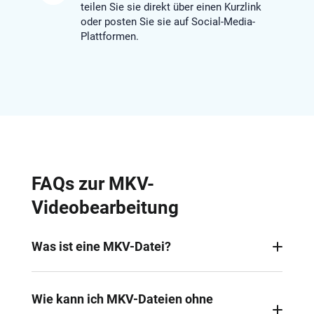
teilen Sie sie direkt über einen Kurzlink
oder posten Sie sie auf Social-Media-
Plattformen.
FAQs zur MKV-
Videobearbeitung
Was ist eine MKV-Datei?
Eine MKV-Datei (Matroska Video) ist ein
Multimedia-Containerformat, das Video, Audio,
Wie kann ich MKV-Dateien ohne