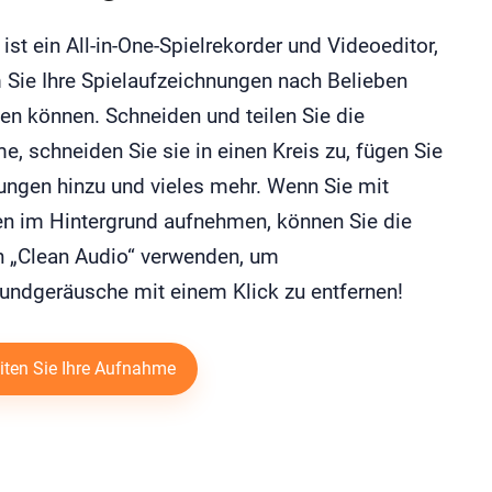
 ist ein All-in-One-Spielrekorder und Videoeditor,
 Sie Ihre Spielaufzeichnungen nach Belieben
en können. Schneiden und teilen Sie die
, schneiden Sie sie in einen Kreis zu, fügen Sie
ngen hinzu und vieles mehr. Wenn Sie mit
n im Hintergrund aufnehmen, können Sie die
n „Clean Audio“ verwenden, um
rundgeräusche mit einem Klick zu entfernen!
iten Sie Ihre Aufnahme