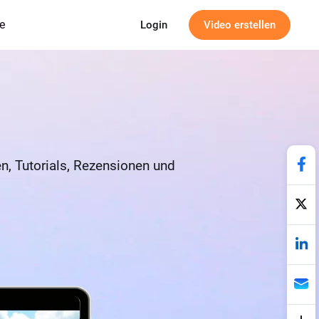
e
Login
Video erstellen
n, Tutorials, Rezensionen und