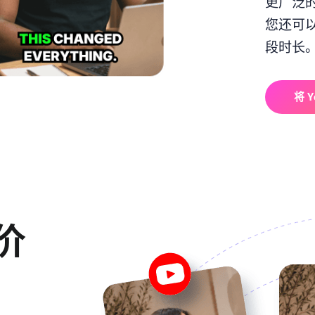
更广泛的
您还可
段时长。将
将 Y
价