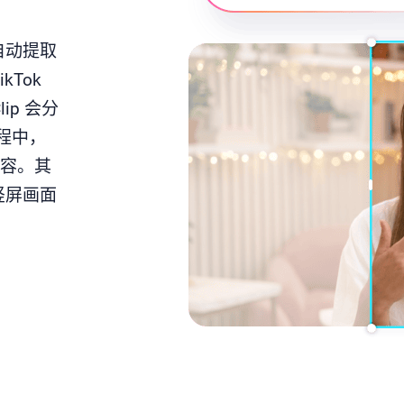
会自动提取
Tok
ip 会分
过程中，
内容。其
竖屏画面