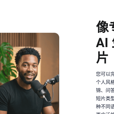
像
AI
片
您可以完
个人风
锦、问答
短片类
种不同