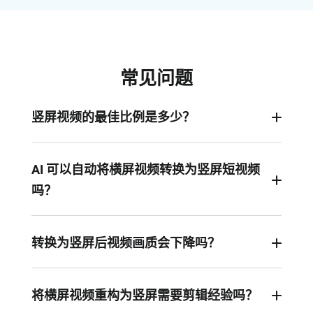
常见问题
竖屏视频的最佳比例是多少？
推荐的视频比例为 9:16，可完美适配手机屏幕。同
时，最常见的竖屏视频分辨率为 1080 × 1920 像
AI 可以自动将横屏视频转换为竖屏短视频
素。
吗？
当然可以！使用 FlexClip 的 AI 长视频转短视频工
具，AI 可以自动检测说话人、人物或关键物体，确
转换为竖屏后视频画质会下降吗？
保重要元素始终居中。无需手动裁剪或复杂的时间
不会。FlexClip 采用先进的 AI 技术，在将视频智能
轴编辑，就能轻松生成适合社交媒体发布的竖屏视
重构为竖屏格式的同时，能够很好地保留高画质效
将横屏视频重构为竖屏需要剪辑经验吗？
频。
果。