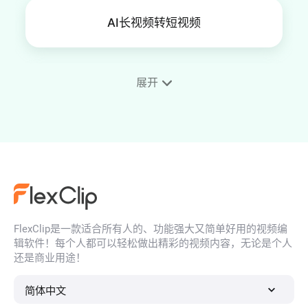
AI长视频转短视频
展开
AI 调整视频尺寸
AI YouTube 视频裁剪工具
FlexClip是一款适合所有人的、功能强大又简单好用的视频编
AI播客视频切片工具
辑软件！每个人都可以轻松做出精彩的视频内容，无论是个人
还是商业用途！
简体中文
创建油管短片