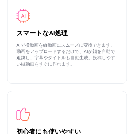
スマートなAI処理
AIで横動画を縦動画にスムーズに変換できます。
動画をアップロードするだけで、AIが顔を自動で
追跡し、字幕やタイトルも自動生成。投稿しやす
い縦動画をすぐに作れます。
初心者にも使いやすい