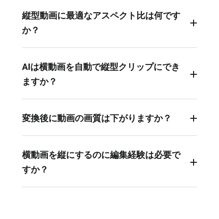
縦型動画に最適なアスペクト比は何です
か？
おすすめのアスペクト比は9:16です。これはスマ
ートフォンの画面にぴったり合います。また、一
AIは横動画を自動で縦型クリップにでき
般的な縦動画の解像度は1080 × 1920ピクセルで
ますか？
す。
はい、できます！FlexClipのAIロング動画短縮変換
ツールは、話している人、顔、重要な物体を自動
変換後に動画の画質は下がりますか？
で検出します。そして大事な部分が画面の中央に
いいえ、下がりません。FlexClipは高度なAI技術を
くるように調整します。手動でのトリミングやタ
使って、縦型に自動でリフレームします。そのと
横動画を縦にするのに編集経験は必要で
イムライン編集は必要ありません。SNS用の縦動
きも高い画質を保ちます。
画を簡単に作れます。
すか？
必ずしも必要ではありません。FlexClipは使いや
すい操作とAI自動化を提供しています。そのた
め、初心者でも簡単に縦動画に変換できます。