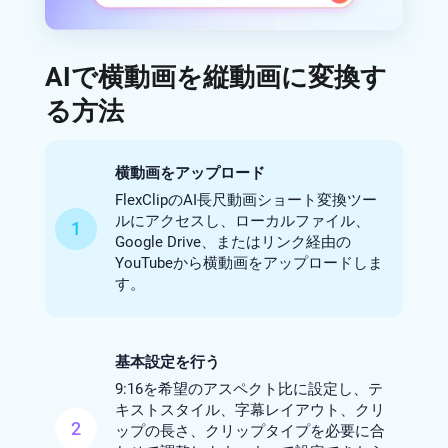
AIで横動画を縦動画に変換す
る方法
横動画をアップロード
FlexClipのAI長尺動画ショート変換ツー
ルにアクセスし、ローカルファイル、
1
Google Drive、またはリンク経由の
YouTubeから横動画をアップロードしま
す。
基本設定を行う
9:16を希望のアスペクト比に設定し、テ
キストスタイル、字幕レイアウト、クリ
2
ップの長さ、クリップタイプを必要に合