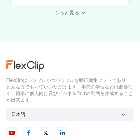
もっと見る
TikTokクリップメーカー
TwitchからTikTokへ
FlexClipはシンプルかつパワフルな動画編集ソフトであり、
どんな方でもお使いいただけます。事前の学習などは必要な
く、簡単に個人向け及びビジネス向けの動画を作成すること
AI YouTubeショート動画作成ツ
が出来ます。
ール
日本語
AI YouTubeクリップメーカー