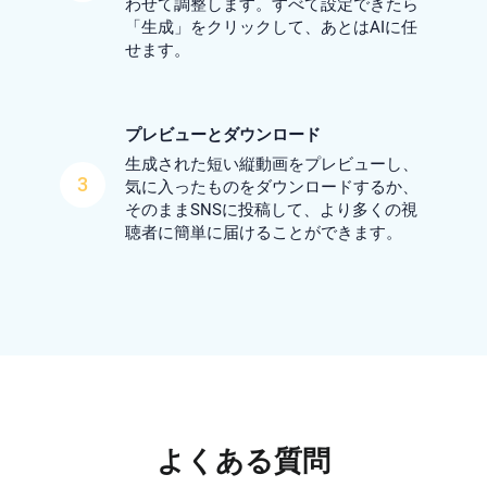
わせて調整します。すべて設定できたら
「生成」をクリックして、あとはAIに任
せます。
プレビューとダウンロード
生成された短い縦動画をプレビューし、
3
気に入ったものをダウンロードするか、
そのままSNSに投稿して、より多くの視
聴者に簡単に届けることができます。
よくある質問