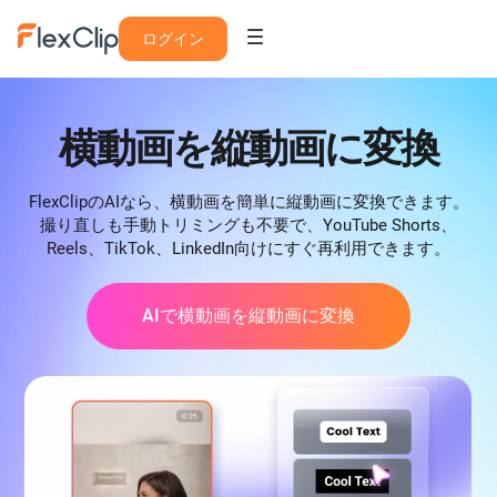
ログイン
横動画を縦動画に変換
FlexClipのAIなら、横動画を簡単に縦動画に変換できます。
撮り直しも手動トリミングも不要で、YouTube Shorts、
Reels、TikTok、LinkedIn向けにすぐ再利用できます。
AIで横動画を縦動画に変換