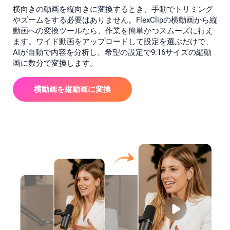
横向きの動画を縦向きに変換するとき、手動でトリミング
やズームをする必要はありません。FlexClipの横動画から縦
動画への変換ツールなら、作業を簡単かつスムーズに行え
ます。ワイド動画をアップロードして設定を選ぶだけで、
AIが自動で内容を分析し、希望の設定で9:16サイズの縦動
画に数分で変換します。
横動画を縦動画に変換