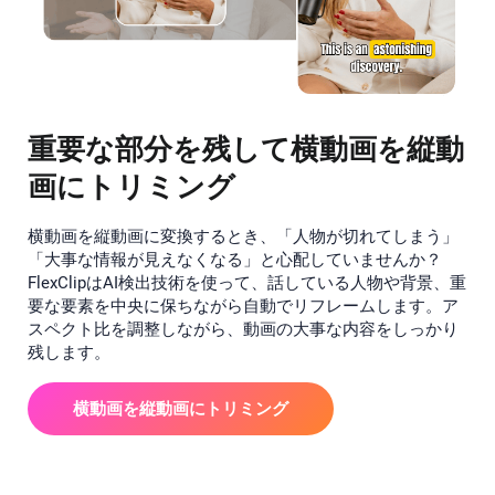
重要な部分を残して横動画を縦動
画にトリミング
横動画を縦動画に変換するとき、「人物が切れてしまう」
「大事な情報が見えなくなる」と心配していませんか？
FlexClipはAI検出技術を使って、話している人物や背景、重
要な要素を中央に保ちながら自動でリフレームします。ア
スペクト比を調整しながら、動画の大事な内容をしっかり
残します。
横動画を縦動画にトリミング