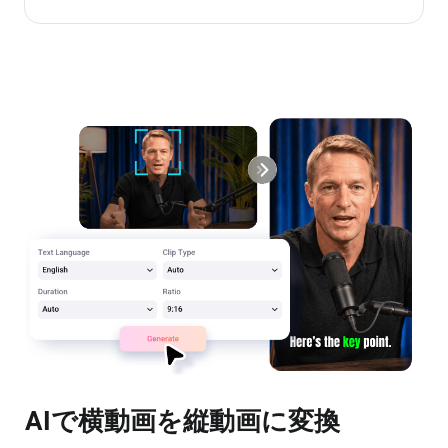
AIで横動画を縦動画に変換