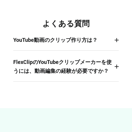
よくある質問
YouTube動画のクリップ作り方は？
YouTube動画のリンクを貼り付けて、動画の設定
を行うだけです。その後、ワンクリックで
FlexClipのYouTubeクリップメーカーを使
YouTube動画からクリップを作成できます。
うには、動画編集の経験が必要ですか？
いいえ。FlexClipのYouTubeクリップメーカーは、
初心者でも簡単に使えるように設計されていま
す。