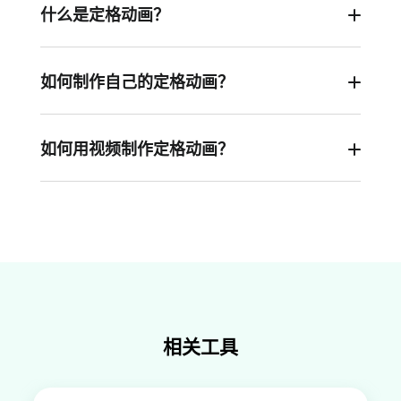
什么是定格动画？
定格动画是一种动画技术，逐帧捕捉物体轨迹并按
顺序排列照片进行播放以产生运动的错觉。
如何制作自己的定格动画？
首先规划您的定格视频内容。拍摄主体的照片，然
后轻微移动拍摄对象再次拍照，反复持续这一流
如何用视频制作定格动画？
程。将照片上传到编辑器并按正确的顺序编辑照片
与拍摄许多静态照片来制作定格动画相比，拍摄视
设置时长即可。或者您可以从长视频制作定格视
频肯定要容易得多。只需将您的视频上传到
频。上传视频，将其分割成多个片段，选中所有片
FlexClip视频编辑器，将视频分成许多短片段，选
段并一键更改每个片段的时长和速度。此外，您还
择所有片段并调整时长，然后就可以得到一个很棒
可以使用定格当前帧功能将视频片段转换为静止图
的定格视频。超级简单，对吧？快来试试吧。
像并重新排序。
相关工具