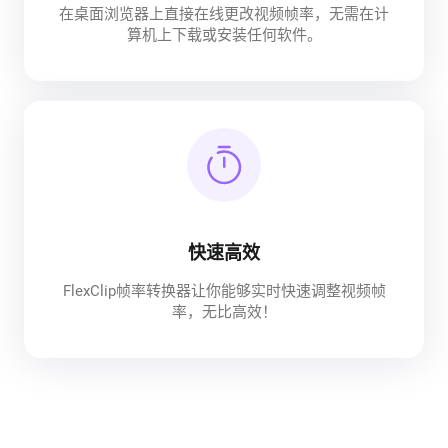
在桌面浏览器上直接在线更改视频帧率，无需在计
算机上下载或安装任何软件。
快速高效
FlexClip帧率转换器让你能够实时快速调整视频帧
率，无比高效！