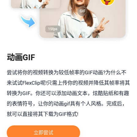
动画GIF
尝试将你的视频转换为较低帧率的GIF动画?为什么不
来试试FlexClip呢!只需上传你的视频并降低其帧率将其
转换为GIF。你还可以添加动画文本，炫酷贴纸和有趣
的表情符号，让你的动画gif具有个人风格。完成后，
就可以直接将其下载为GIF格式!
立即尝试