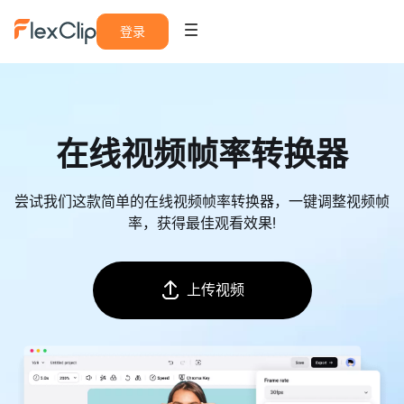
登录
在线视频帧率转换器
尝试我们这款简单的在线视频帧率转换器，一键调整视频帧
率，获得最佳观看效果!
上传视频