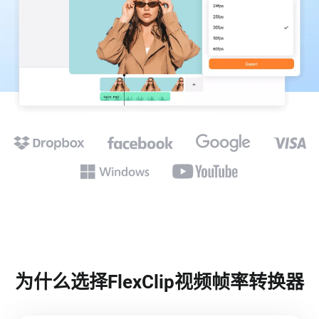
为什么选择FlexClip视频帧率转换器