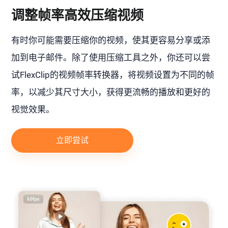
调整帧率高效压缩视频
有时你可能需要压缩你的视频，使其更容易分享或添
加到电子邮件。除了使用压缩工具之外，你还可以尝
试FlexClip的视频帧率转换器，将视频设置为不同的帧
率，以减少其尺寸大小，获得更流畅的播放和更好的
视觉效果。
立即尝试