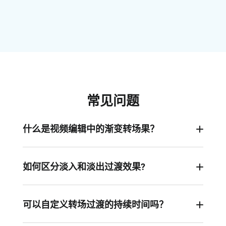
常见问题
什么是视频编辑中的渐变转场果？
渐变转场是一种逐渐将当前场景淡入或淡出以显示
下一场景的过渡方式。它比跳切更平滑，也不会像
如何区分淡入和淡出过渡效果?
过于复杂的过渡效果那样分散注意力。
淡入效果是从黑色或白色逐渐变为完全可见，而淡
出效果则是从完全可见逐渐过渡到黑色或白色。
可以自定义转场过渡的持续时间吗？