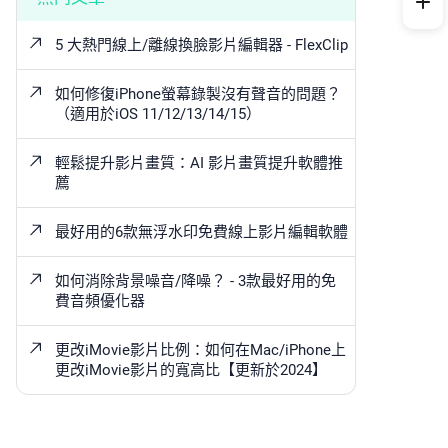
5 大熱門線上/離線換臉影片編輯器 - FlexClip
如何修復iPhone螢幕錄製沒有聲音的問題？
（適用於iOS 11/12/13/14/15）
輕鬆提升影片畫質：AI 影片畫質提升軟體推
薦
最好用的6款無浮水印免費線上影片編輯軟體
如何消除背景噪音/降噪？ - 3款最好用的免
費音頻優化器
更改iMovie影片比例：如何在Mac/iPhone上
更改iMovie影片的寬高比【更新於2024】