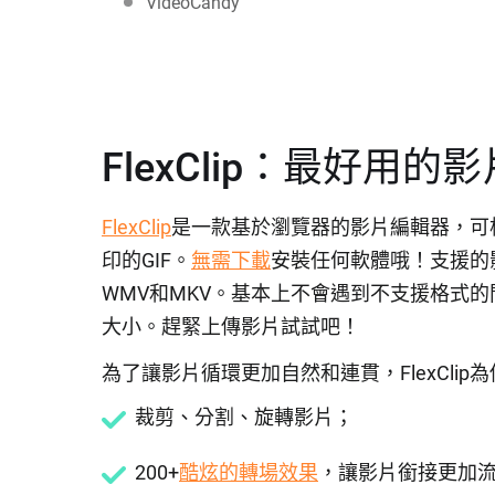
VideoCandy
FlexClip：最好用
FlexClip
是一款基於瀏覽器的影片編輯器，可
印的GIF。
無需下載
安裝任何軟體哦！支援的影片
WMV和MKV。基本上不會遇到不支援格式的問
大小。趕緊上傳影片試試吧！
為了讓影片循環更加自然和連貫，FlexCli
裁剪、分割、旋轉影片；
200+
酷炫的轉場效果
，讓影片銜接更加