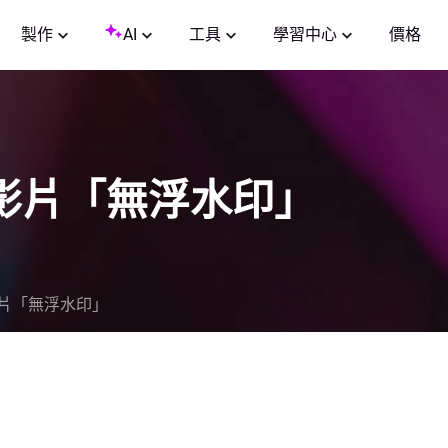
製作
AI
工具
學習中心
價格
影片「無浮水印」
片「無浮水印」