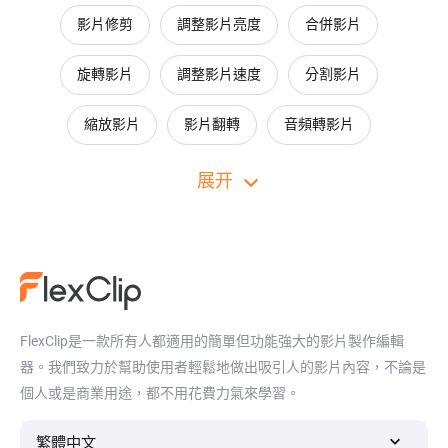
影片修剪
調整影片亮度
合併影片
旋轉影片
調整影片速度
分割影片
縮放影片
影片翻轉
音頻轉影片
製作影片拼貼
動態圖形
給圖片添加音樂
展开
影片協作
影片迴圈
速度曲線
影片連結生成器
調整影片尺寸
裁剪影片
FlexClip是一款所有人都適用的簡單但功能強大的影片製作編輯
器。我們致力於幫助使用者輕鬆地做出吸引人的影片內容，不論是
個人或是商業用途，都不用花費力氣來學習。
繁體中文