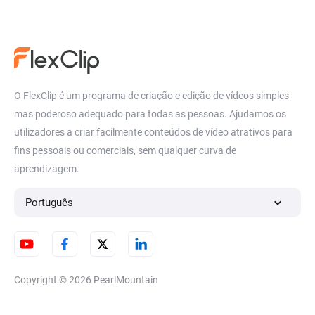
Converter áudio para vídeo
Crie colagens de vídeos
Gráficos do movimento
Colaboração em vídeos
Vídeo em ciclo
Curva de velocidade
O FlexClip é um programa de criação e edição de vídeos simples
mas poderoso adequado para todas as pessoas. Ajudamos os
Gerador de links de vídeo
Redimensionar vídeo
utilizadores a criar facilmente conteúdos de vídeo atrativos para
fins pessoais ou comerciais, sem qualquer curva de
Recortar vídeo
aprendizagem.
Português
Copyright © 2026
PearlMountain